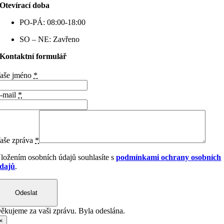
Otevírací doba
PO-PÁ: 08:00-18:00
SO – NE: Zavřeno
Kontaktní formulář
aše jméno
*
-mail
*
aše zpráva
*
ložením osobních údajů souhlasíte s
podmínkami ochrany osobních
dajů
.
Odeslat
ěkujeme za vaši zprávu. Byla odeslána.
×