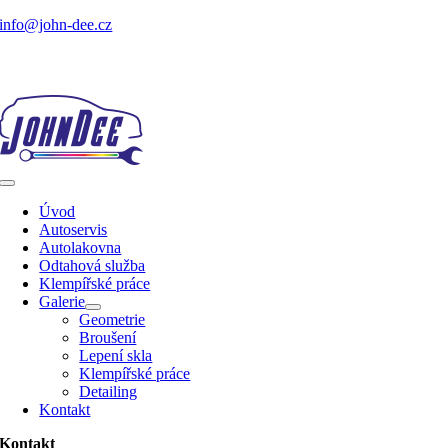
Přeskočit
info@john-dee.cz
na
obsah
Toggle
Navigation
Úvod
Autoservis
Autolakovna
Odtahová služba
Klempířské práce
Galerie
Geometrie
Broušení
Lepení skla
Klempířské práce
Detailing
Kontakt
Kontakt