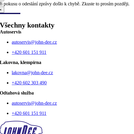
ři pokusu o odeslání zprávy došlo k chybě. Zkuste to prosím později.
×
Všechny kontakty
Autoservis
autoservis@john-dee.cz
+420 601 151 911
Lakovna, klempírna
lakovna@john-dee.cz
+420 602 303 490
Odtahová služba
autoservis@john-dee.cz
+420 601 151 911