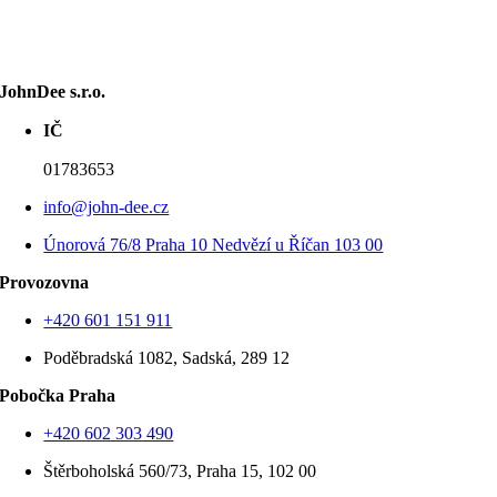
JohnDee s.r.o.
01783653
info@john-dee.cz
Únorová 76/8 Praha 10 Nedvězí u Říčan 103 00
Provozovna
+420 601 151 911
Poděbradská 1082, Sadská, 289 12
Pobočka Praha
+420 602 303 490
Štěrboholská 560/73, Praha 15, 102 00